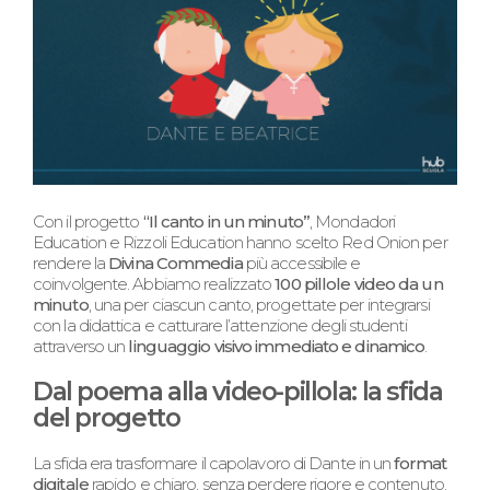
Con il progetto
“Il canto in un minuto”
, Mondadori
Education e Rizzoli Education hanno scelto Red Onion per
rendere la
Divina Commedia
più accessibile e
coinvolgente. Abbiamo realizzato
100 pillole video da un
minuto
, una per ciascun canto, progettate per integrarsi
con la didattica e catturare l’attenzione degli studenti
attraverso un
linguaggio visivo immediato e dinamico
.
Dal poema alla video-pillola: la sfida
del progetto
La sfida era trasformare il capolavoro di Dante in un
format
digitale
rapido e chiaro, senza perdere rigore e contenuto.