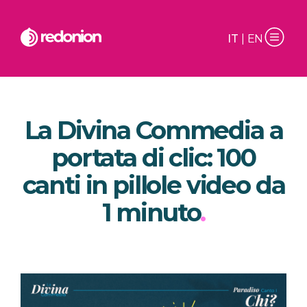
IT
|
EN
La Divina Commedia a
portata di clic: 100
canti in pillole video da
1 minuto
.