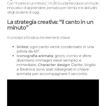
Con “Il canto in un minuto”, HUB Scuola introduce un modo
innovativo di apprendere, pensato per i tempi e le abitudini
degli studenti di oggi.
La strategia creativa: “Il canto in un
minuto”
Il concept si fonda su tre elementi chiave:
Sintesi:
ogni canto viene condensato in una
pillola da 60″.
Iconografia animata:
gironi, cornici e sfere
diventano immagini visive semplici e
immediate.
Character design:
Dante, Virgilio
e Beatrice sono stati ridisegnati in chiave
animata per accompagnare il racconto.