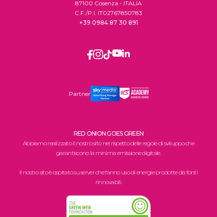
87100 Cosenza - ITALIA
C.F./P.I. IT02767850783
+39 0984 87 30 891
Partner
RED ONION GOES GREEN
Abbiamo realizzato il nostro sito nel rispetto delle regole di sviluppo che
garantiscono la minima emissione digitale.
Il nostro sito è ospitato su server che fanno uso di energie prodotte da fonti
rinnovabili.